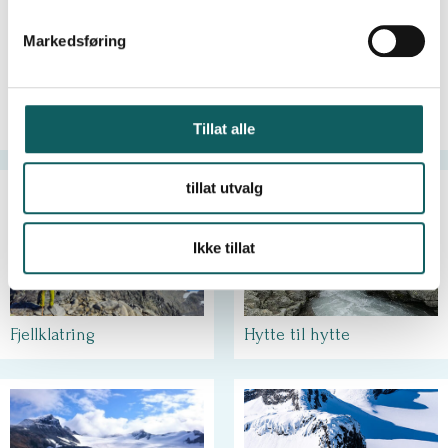
e
v
Markedsføring
a
l
g
Sommerski
Grottetur i Dumdalen
Tillat alle
tillat utvalg
Ikke tillat
Hytte til hytte
Fjellklatring