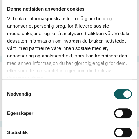
Denne nettsiden anvender cookies
Vi bruker informasjonskapsler for å gi innhold og
annonser et personlig preg, for å levere sosiale
mediefunksjoner og for å analysere trafikken vår. Vi deler
dessuten informasjon om hvordan du bruker nettstedet
Topptur
Fottur
vårt, med partnerne våre innen sosiale medier,
annonsering og analysearbeid, som kan kombinere den
med annen informasjon du har gjort tilgjengelig for dem,
eller som de har samlet inn gjennom din bruk av
tjenestene deres.
S
Nødvendig
a
m
t
Brevandring
Fiske i Jotunheimen
Egenskaper
y
k
k
Statistikk