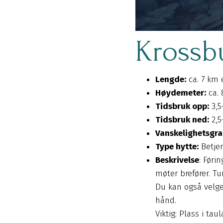
Krossb
Lengde:
ca. 7 km 
Høydemeter:
ca. 
Tidsbruk opp:
3,5
Tidsbruk ned:
2,5
Vanskelighetsgra
Type hytte:
Betje
Beskrivelse
: Føri
møter brefører. Tur
Du kan også velge
hånd.
Viktig: Plass i t