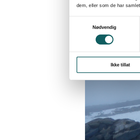
dem, eller som de har samlet
S
Nødvendig
a
m
t
y
k
Ikke tillat
k
e
v
a
l
g