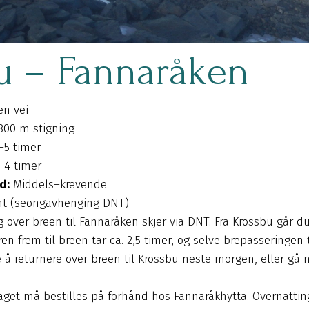
u – Fannaråken
en vei
800 m stigning
–5 timer
–4 timer
d:
Middels–krevende
nt (seongavhenging DNT)
ng over breen til Fannaråken skjer via DNT. Fra Krossbu går d
en frem til breen tar ca. 2,5 timer, og selve brepasseringen t
 å returnere over breen til Krossbu neste morgen, eller gå n
aulaget må bestilles på forhånd hos Fannaråkhytta. Overnatti