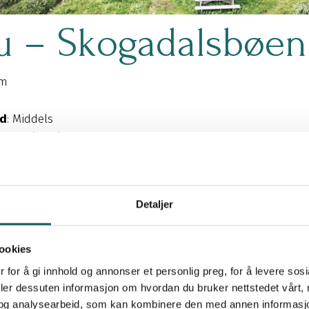
u – Skogadalsbøen
km
ad
: Middels
etjent (DNT)
e er en tur vi anbefaler på det varmeste. Stien er godt merke
nnom frodige Utladalen. Du passerer ville breelver og får f
Detaljer
på denne ruta inkluderer:
khytta – Skogadalsbøen – Avdalen gård – Hjelle.
ookies
 for å gi innhold og annonser et personlig preg, for å levere sos
deler dessuten informasjon om hvordan du bruker nettstedet vårt,
og analysearbeid, som kan kombinere den med annen informasjon d