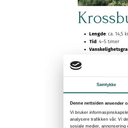
Krossb
Lengde
: ca. 14,5 
Tid
: 4–5 timer
Vanskelighetsgr
Type hytte
: Selvb
Beskrivelse
: Dett
Krossbu og ned gje
kanter.
Samtykke
Andre muligheter 
Krossbu – Fannarå
Denne nettsiden anvender c
Vi bruker informasjonskapsler
analysere trafikken vår. Vi 
sosiale medier, annonsering 