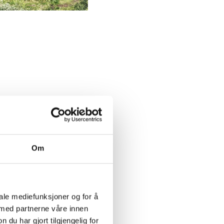
t hele veien fra
antastisk natur på alle
Om
iale mediefunksjoner og for å
 med partnerne våre innen
u har gjort tilgjengelig for