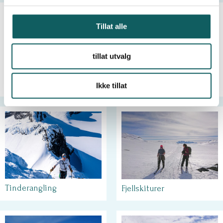
g
Tillat alle
tillat utvalg
Hytte til hytte
Guidede turer
Ikke tillat
Tinderangling
Fjellskiturer