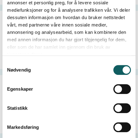
annonser et personlig preg, for å levere sosiale
mediefunksjoner og for å analysere trafikken vår. Vi deler
dessuten informasjon om hvordan du bruker nettstedet
vårt, med partnerne våre innen sosiale medier,
annonsering og analysearbeid, som kan kombinere den
med annen informasjon du har gjort tilgjengelig for dem,
eller som de har samlet inn gjennom din bruk av
tjenestene deres.
Brevandring
Grottetur i Dumdalen
S
Nødvendig
a
m
t
Egenskaper
y
k
k
Statistikk
e
v
Fjellklatring
Sommerski
Markedsføring
a
l