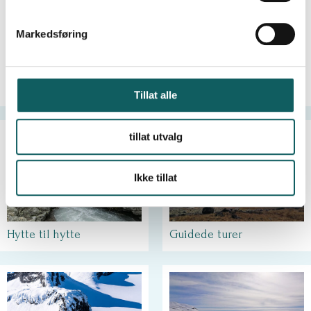
e
v
Markedsføring
a
l
g
Fjellklatring
Grottetur i Dumdalen
Tillat alle
tillat utvalg
Ikke tillat
Hytte til hytte
Guidede turer