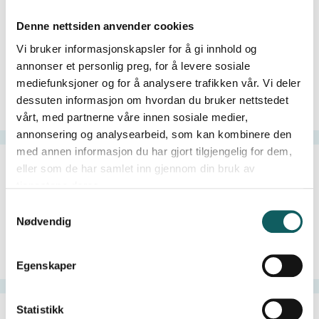
Denne nettsiden anvender cookies
Vi bruker informasjonskapsler for å gi innhold og
annonser et personlig preg, for å levere sosiale
mediefunksjoner og for å analysere trafikken vår. Vi deler
dessuten informasjon om hvordan du bruker nettstedet
Topptur
Fottur
vårt, med partnerne våre innen sosiale medier,
annonsering og analysearbeid, som kan kombinere den
med annen informasjon du har gjort tilgjengelig for dem,
eller som de har samlet inn gjennom din bruk av
tjenestene deres.
S
Nødvendig
a
m
t
Brevandring
Fiske i Jotunheimen
Egenskaper
y
k
k
Statistikk