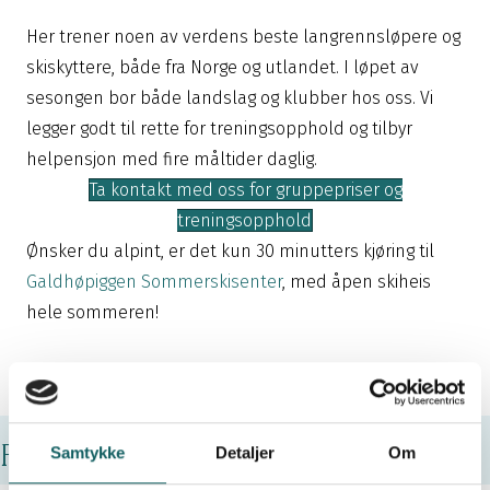
Her trener noen av verdens beste langrennsløpere og
skiskyttere, både fra Norge og utlandet. I løpet av
sesongen bor både landslag og klubber hos oss. Vi
legger godt til rette for treningsopphold og tilbyr
helpensjon med fire måltider daglig.
Ta kontakt med oss for gruppepriser og
treningsopphold
Ønsker du alpint, er det kun 30 minutters kjøring til
Galdhøpiggen Sommerskisenter
, med åpen skiheis
hele sommeren!
Flere aktiviteter
Samtykke
Detaljer
Om