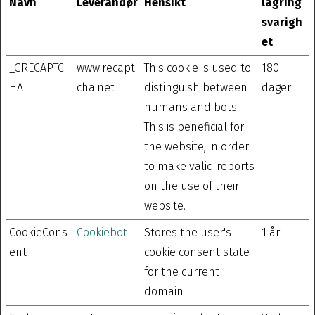
Navn
Leverandør
Hensikt
lagring
svarigh
et
_GRECAPTC
www.recapt
This cookie is used to
180
HA
cha.net
distinguish between
dager
humans and bots.
This is beneficial for
the website, in order
to make valid reports
on the use of their
website.
CookieCons
Cookiebot
Stores the user's
1 år
ent
cookie consent state
for the current
domain