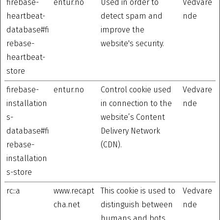
firebase-
entur.no
Used in order to
Vedvare
heartbeat-
detect spam and
nde
database#fi
improve the
rebase-
website's security.
heartbeat-
store
firebase-
entur.no
Control cookie used
Vedvare
installation
in connection to the
nde
s-
website’s Content
database#fi
Delivery Network
rebase-
(CDN).
installation
s-store
rc::a
www.recapt
This cookie is used to
Vedvare
cha.net
distinguish between
nde
humans and bots.