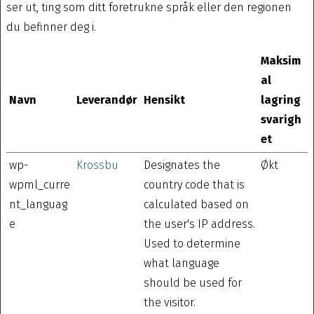
ser ut, ting som ditt foretrukne språk eller den regionen
du befinner deg i.
Maksim
al
Navn
Leverandør
Hensikt
lagring
svarigh
et
wp-
Krossbu
Designates the
Økt
wpml_curre
country code that is
nt_languag
calculated based on
e
the user's IP address.
Used to determine
what language
should be used for
the visitor.