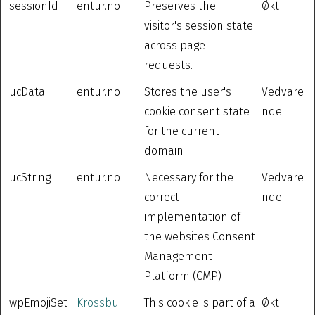
sessionId
entur.no
Preserves the
Økt
visitor's session state
across page
requests.
ucData
entur.no
Stores the user's
Vedvare
cookie consent state
nde
for the current
domain
ucString
entur.no
Necessary for the
Vedvare
correct
nde
implementation of
the websites Consent
Management
Platform (CMP)
wpEmojiSet
Krossbu
This cookie is part of a
Økt