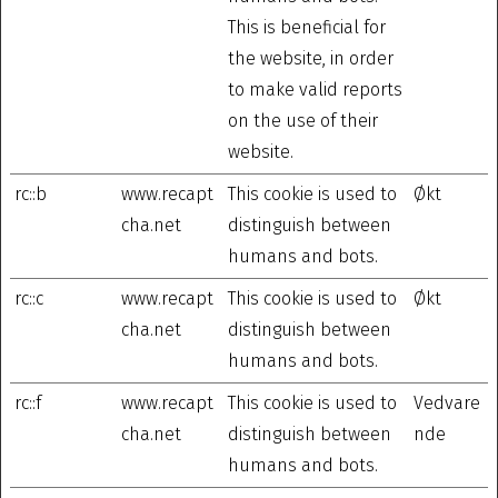
This is beneficial for
the website, in order
to make valid reports
on the use of their
website.
rc::b
www.recapt
This cookie is used to
Økt
cha.net
distinguish between
humans and bots.
rc::c
www.recapt
This cookie is used to
Økt
cha.net
distinguish between
humans and bots.
rc::f
www.recapt
This cookie is used to
Vedvare
cha.net
distinguish between
nde
humans and bots.