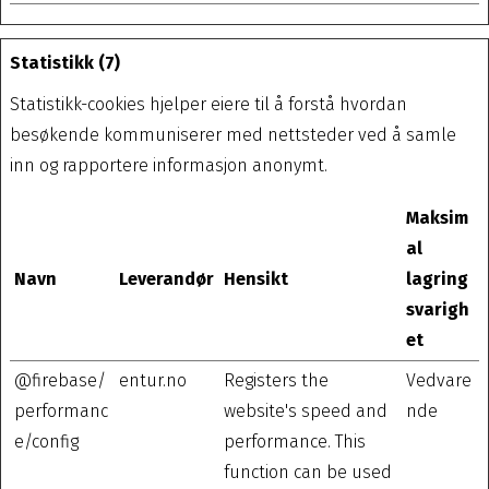
Statistikk (7)
Statistikk-cookies hjelper eiere til å forstå hvordan
besøkende kommuniserer med nettsteder ved å samle
inn og rapportere informasjon anonymt.
Maksim
al
Navn
Leverandør
Hensikt
lagring
svarigh
et
@firebase/
entur.no
Registers the
Vedvare
performanc
website's speed and
nde
e/config
performance. This
function can be used