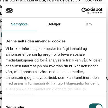
henhold til Artikkel 6(1)(a) i GDPR og og 25 (1) TTDSG (tysk
kommunikasjonslov), forutsatt at samtykket inkluderer
lagring av informasjonskapsler eller tilgang til informasjon
på brukerens enhet (for eksempel enhetsfingeravtrykk).
Samtykke
Detaljer
Om
Dette samtykket kan tilbakekalles når som helst.
10.2 Google analytics
Denne nettsiden anvender cookies
Vi benytter tjenesten Google Analytics på dette nettstedet.
Vi bruker informasjonskapsler for å gi innhold og
Dette er et verktøy for nettanalyse som tilbys av Google
annonser et personlig preg, for å levere sosiale
Ireland Limited ("Google"), Gordon House, Barrow Street,
mediefunksjoner og for å analysere trafikken vår. Vi deler
Dublin 4, Irland. Google Analytics gir nettstedets operatør
dessuten informasjon om hvordan du bruker nettstedet
muligheten til å analysere besøkendes atferdsmønstre på
vårt, med partnerne våre innen sosiale medier,
annonsering og analysearbeid, som kan kombinere den
nettstedet. Dette inkluderer informasjon som besøkte sider,
med annen informasjon du har gjort tilgjengelig for dem,
tidsbruk på sidene, operativsystem og brukerens
eller som de har samlet inn gjennom din bruk av
geografiske beliggenhet. Disse dataene samles og tilordnes
tjenestene deres.
en unik bruker-ID knyttet til den besøkendes enhet.
S
Google Analytics tillater også registrering av museklikk,
Nødvendig