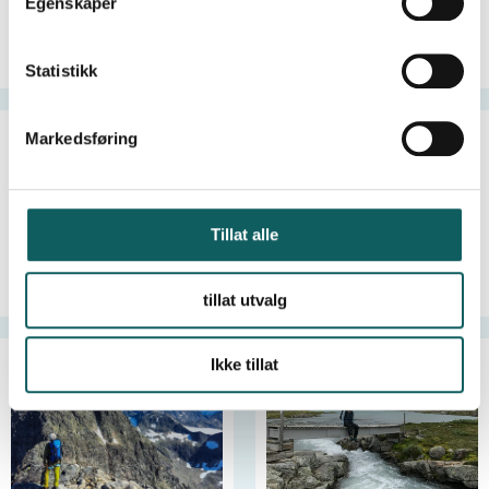
Egenskaper
y
Glacier hiking
Fishing Trips in
k
Jotunheimen
k
Statistikk
e
v
Markedsføring
a
l
g
Tillat alle
Summer Skiing
Cave tour in Dumdalen
tillat utvalg
Ikke tillat