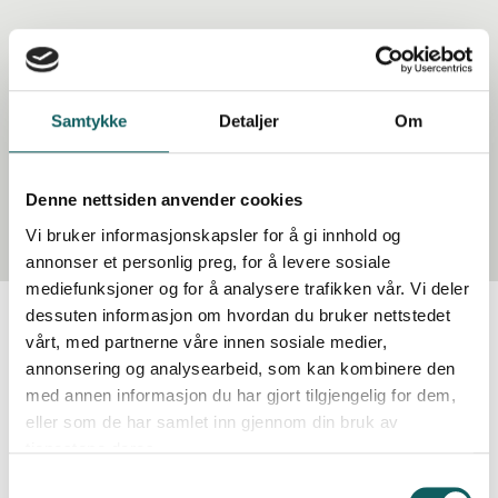
Book accommodation
Gift card
Samtykke
Detaljer
Om
Contact us
Denne nettsiden anvender cookies
Vi bruker informasjonskapsler for å gi innhold og
annonser et personlig preg, for å levere sosiale
mediefunksjoner og for å analysere trafikken vår. Vi deler
dessuten informasjon om hvordan du bruker nettstedet
vårt, med partnerne våre innen sosiale medier,
annonsering og analysearbeid, som kan kombinere den
med annen informasjon du har gjort tilgjengelig for dem,
eller som de har samlet inn gjennom din bruk av
tjenestene deres.
S