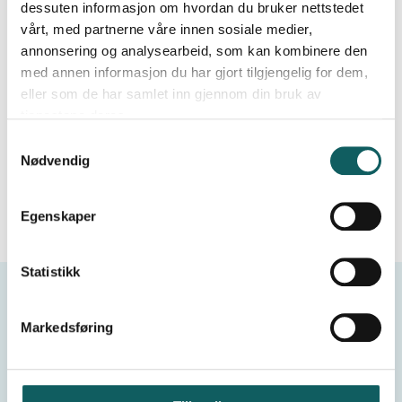
dessuten informasjon om hvordan du bruker nettstedet
vårt, med partnerne våre innen sosiale medier,
annonsering og analysearbeid, som kan kombinere den
The effort is well worth it – from the top, you are
med annen informasjon du har gjort tilgjengelig for dem,
rewarded with breathtaking panoramic views of
eller som de har samlet inn gjennom din bruk av
Jotunheimen and the mountains surrounding
tjenestene deres.
Krossbu.
S
Nødvendig
a
Facts about the peak
m
t
Egenskaper
y
k
k
Statistikk
e
v
Markedsføring
a
l
g