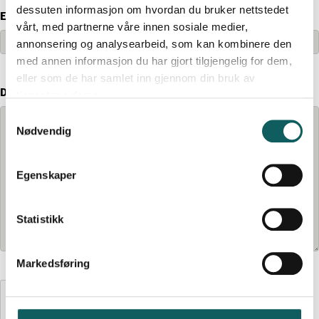
dessuten informasjon om hvordan du bruker nettstedet
E-post
*
vårt, med partnerne våre innen sosiale medier,
annonsering og analysearbeid, som kan kombinere den
med annen informasjon du har gjort tilgjengelig for dem,
eller som de har samlet inn gjennom din bruk av
Din melding
*
tjenestene deres.
S
Nødvendig
a
m
t
Egenskaper
y
k
k
Statistikk
e
v
Markedsføring
a
l
CAPTCHA
g