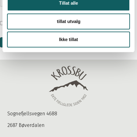
Tillat alle
tillat utvalg
Consent
*
Jeg godtar
personvernerklæringen
*
Ikke tillat
Send inn
Sognefjellsvegen 4688
2687 Bøverdalen