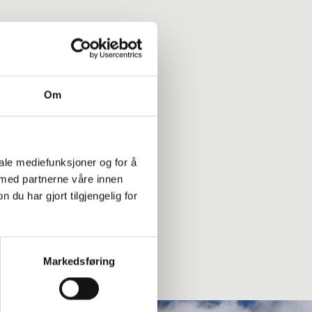
Om
iale mediefunksjoner og for å
 med partnerne våre innen
ag i blåisen gir deg
u har gjort tilgjengelig for
ordan breen har
Markedsføring