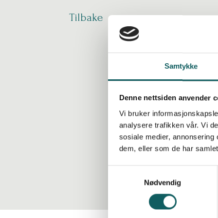
Tilbake
Bøver
Samtykke
Opplev
Denne nettsiden anvender c
Vi bruker informasjonskapsler
analysere trafikken vår. Vi 
Dette er en lett og 
sosiale medier, annonsering 
en unik opplevelse m
dem, eller som de har samlet
formet landskapet g
S
Nødvendig
a
m
t
y