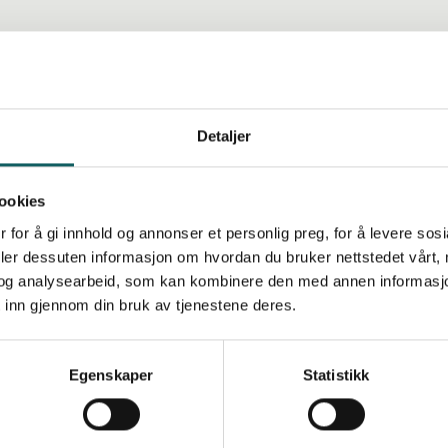
breen
Detaljer
elsestur i blåisen
ookies
 for å gi innhold og annonser et personlig preg, for å levere sos
deler dessuten informasjon om hvordan du bruker nettstedet vårt,
familievennlig bretur som passer for både store og små. En d
og analysearbeid, som kan kombinere den med annen informasjon d
ed huler, tunneler, sprekker og istårn – og et innblikk i hv
 inn gjennom din bruk av tjenestene deres.
jennom tusenvis av år.
Egenskaper
Statistikk