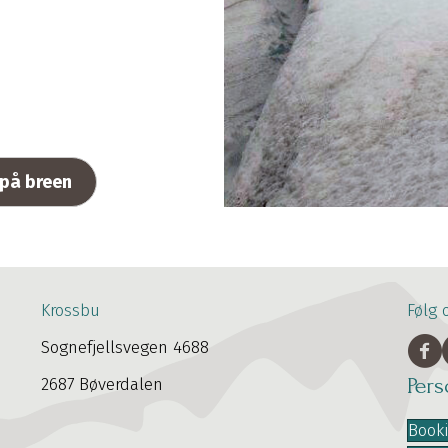
 på breen
Krossbu
Følg 
Sognefjellsvegen 4688
Per
2687 Bøverdalen
Book