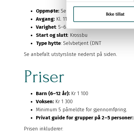
k
Oppmøte:
Senest kl. 10.30 på Krossbu
Ikke tillat
k
Avgang:
Kl. 11.00
e
Varighet
: 5–6 timer
v
Start og slutt
: Krossbu
a
Type hytte
: Selvbetjent (DNT
l
g
Se anbefalt utstyrsliste nederst på siden.
Priser
Barn (6–12 år):
Kr 1 100
Voksen:
Kr 1 300
Minimum 5 påmeldte for gjennomføring.
Privat guide for grupper på 2–5 personer:
Prisen inkluderer: