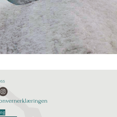
oss
sonvernerklæringen
ing